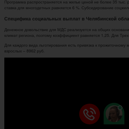
Программа распространяется на жилье ценой не более 35 тыс. р
ставка для многодетных равняется 6 %. Субсидирование соцжиль
Специфика социальных выплат в Челябинской обла
Денежное довольствие для МДС реализуется на общих основани
климат региона, поэтому коэффициент равняется 1,25. Для Трехг
Для каждого вида льготирования есть привязка к прожиточному 
взрослых – 8962 руб.