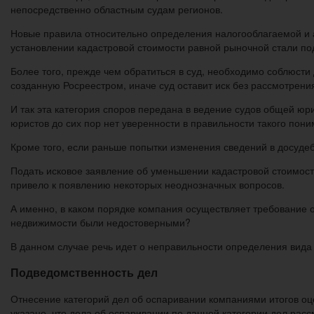
непосредственно областным судам регионов.
Новые правила относительно определения налогооблагаемой и 
установлении кадастровой стоимости равной рыночной стали по
Более того, прежде чем обратиться в суд, необходимо соблюст
созданную Росреестром, иначе суд оставит иск без рассмотрени
И так эта категория споров передана в ведение судов общей юр
юристов до сих пор нет уверенности в правильности такого пон
Кроме того, если раньше попытки изменения сведений в досуде
Подать исковое заявление об уменьшении кадастровой стоимост
привело к появлению некоторых неоднозначных вопросов.
А именно, в каком порядке компания осуществляет требование о
недвижимости были недостоверными?
В данном случае речь идет о неправильности определения вида
Подведомственность дел
Отнесение категорий дел об оспаривании компаниями итогов оц
указано, что дела об оспаривании по данной категории дел рас