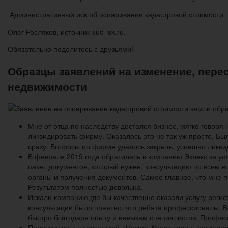
Административный иск об оспаривании кадастровой стоимости
Олег Росляков, источник sud-isk.ru.
Обязательно поделитесь с друзьями!
Образцы заявлений на изменение, пере
недвижимости
Мне от отца по наследству достался бизнес, мягко говоря
ликвидировать фирму. Оказалось это не так уж просто. Бы
сразу. Вопросы по фирме удалось закрыть, успешно ликвид
В феврале 2019 года обратилась в компанию Эклекс за усл
пакет документов, который нужен, консультацию по всем в
органы и получения документов. Самое главное, что мне п
Результатом полностью довольна.
Искали компанию,где бы качественно оказали услугу реги
консультации было понятно, что ребята профессионалы. В
быстро благодаря опыту и навыкам специалистов. Профе
Подружился я с компанией «Цезарь Консалтинг», регистри