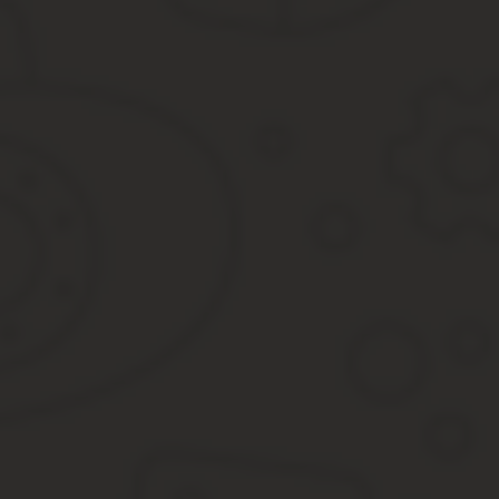
Важно: суды отмечают, пересмотр данных кадастра нельзя совм
Если гражданин хочет пересмотреть размер своего текущего нал
Размер заявления. Насколько длинным и развернутым можно оф
факты, без допуска собственного мнения и лишних слов.
Порой автор переписывает десяток вариантов, прежде, чем пони
Лучше уложиться в один стандартный лист, чтобы размер 
Пересмотр стоимости – гарант понижения? Нет. Комиссия готов
Данная процедура не станет 100% гарантией, что цена снизится
правоустанавливающих документов и опыт специалиста.