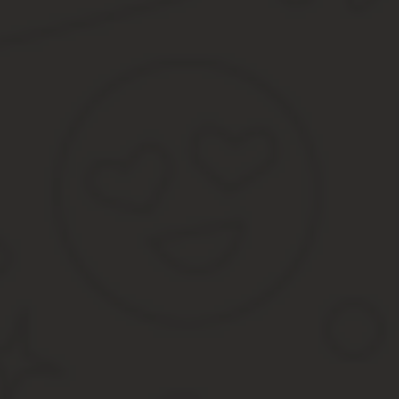
Летом 2014 года, изменились правила оспаривания кадастровой 
судов общей юрисдикции непосредственно областным судам рег
Новые правила оспаривания кадастровой стоимости, земельного
подведомственны судам общей юрисдикции. 2020 год не являет
Более того, прежде чем обратиться в суд, необходимо соблюст
созданную Росреестром, иначе суд оставит иск без рассмотрени
И так эта категория споров передана в ведение судов общей юр
юристов до сих пор нет уверенности в правильности такого пон
Кроме того, если раньше попытки изменения кадастровой стоим
Чтобы обратиться в суд можно только после попытки решить пр
А именно, в каком порядке компания осуществляет требование о
недвижимости были недостоверными?
В данном случае речь идет о неправильности определения вида
Подведомственность дел об оспаривании кадастро
Отнесение категорий дел об оспаривании компаниями итогов ка
закон было прямо указано, что дела об оспаривании по данной