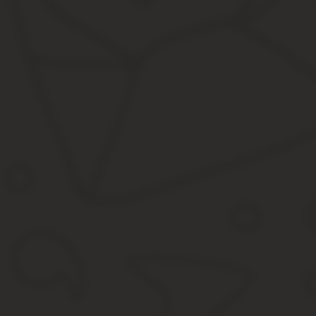
Проблема со спорной кадастровой стоимостью решается на осно
КАС РФ (Кодекса об административном. судопроизводстве)
Земельного кодекса (ЗК РФ);
ФЗ-237, принятого 3 июля 2016 года (вступил в действие в 
Постановления Кабмина №316, касающегося правил для о
Постановлений Пленума ВС РФ от 09.2016 №36 и 28 (разра
Постановления Президиума ВАС, вышедшего06.2011 (каса
Это основные законы и акты, предусматривающие возможность 
Зачем нужен пересмотр кадастровой стоимости
Почему граждане пытаются изменить установленную специалист