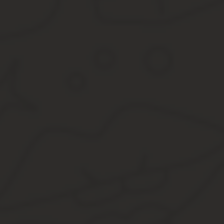
Инициировать оспаривание могут физические (простые люди) и 
Как подать заявление в комиссию по оспариванию данных кадас
Для начала, заинтересованному гражданину потребуется 
необходимой лицензией и действующим аттестатом.
Оценщик приезжает, осматривает участок (или иную недви
стоимости будут признаны как объективный показатель.
Взяв отчет, гражданин должен написать специальное заяв
дополняет другими необходимыми бумагами.
Комиссия согласна – собирается заседание, где изучаетс
Комиссия против – гражданину передают официальное увед
Подобные дела считаются административными и рассмат
Важно: рассмотрение суда – госуслуга, и гражданин, подавая п
Как написать заявление
Порой комиссия отказывает по вполне банальной причине – зая
можно даже заполнять вручную, использовав обычный А4 лист. Н