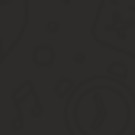
Остались вопросы? Просто позвоните нам:
Вам помогла наша статья? Поделитесь в соц сетях!
Последние статьи
Отказаться от доли в имуществе не так-то просто. Эта сд
документацию, что понадобиться для отказа от доли, к ком
При сдаче в аренду квартиры, ее собственник должен отчи
направлять налог, можно ли не платить взносы, и рассмотр
Согласно данным Пенсионного фонда Российской Федераци
пенсий относится к числу работающих пенсионеров. Пен
пенсию тем, кто работает? Расскажем, как проходит проц
Зарегистрировать компанию
Мне от отца по наследству достался бизнес, мягко говоря
ликвидировать фирму. Оказалось это не так уж просто. Бы
сразу. Вопросы по фирме удалось закрыть, успешно ликвид
В феврале 2019 года обратилась в компанию Эклекс за усл
пакет документов, который нужен, консультацию по всем в
органы и получения документов. Самое главное, что мне п
Результатом полностью довольна.