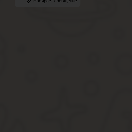
Перечень документов и приложений, в том числе и расчет
Заявление должно быть подписано и проставлена дата, ког
Подпись обязательно вы должны поставить ручкой, а дату
Как и когда может изменяться кадастровая стоимость квартиры 
Исковое заявление составляется с требованиями, описанными в
Документы, которые будут подаваться вместе с иском, подготавл
Заявление о переоценке недвижимости от физическ
Образец заявления от физлица об оспариваниипересмотре
скачать здесь в формате WORD
Подать заявление можно в комиссию по оспариванию — или суд
Образцы заявлений о пересмотре кадастровой стои
Образец заявления от юридического лица об оспаривании
бесплатно скачать здесь в формате WORD
При составлении заявлений опирайтесь на требования и правил