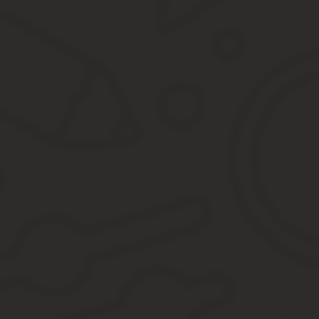
Согласно законодательству любой объект недвижимости должен п
служащий, приглашенный оценщик. Он смотрит характеристики ж
оценку, руководствуясь федеральным законодательством.
Важно: ЗК РФ дает регионам право утверждать общие средние 
Государственную стоимость вносят в общие документы. Ее исп
сдается) платежей. Увы, метод массовой оценки зачастую дает 
Впрочем, 1 января 2017 года обрел силу ФЗ №237, благодаря к