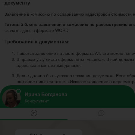
документу
Заявление в комиссию по оспариванию кадастровой стоимости 
Готовый бланк заявления в комиссию по рассмотрению сп
скачать здесь в формате WORD
Требования к документам:
Пишется заявление на листе формата А4. Его можно напеч
В правом углу листа оформляется «шапка». В ней должны 
адресные и контактные данные.
Далее должно быть указано название документа. Если обра
название пишется такое: «Исковое заявление о пересмотр
Затем будет начинаться основная часть обращения. В ней
будет идти речь (прописываются все сведения об объекте)
Информация о кадастровой стоимости объекта недвижимост
должны быть новыми!
Требования должны быть выдвинуты в конце заявления. П
Заявитель может попросить комиссию провести переоценк