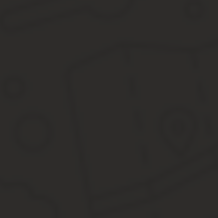
кадастровой цены как бы «заморозили» пока до 1 января 2020 
Важно: «Заморозка» не мешает заинтересованным гражданам по
Основания для пересмотра
Комиссия вправе инициировать рассмотрение заявления граждан
иметь конкретные основания, и простого «не нравится цена» буд
Образец стандартного заявления, кроме обращения гражданина,
Недостоверные сведения. Специалист изначально взял не
применения недвижимости.
Неверное определение фактической категории (предназнач
Игнорирование выявленных индивидуальных показателей, 
Оценщик должен внимательно изучить их все.
Недобросовестность оценщиков. Претензия напрямую касае
Увы, это отражается на проводимой ими работе.
Неполные или же неточные данные. Кадастр содержит в 
Такие причины считаются весомыми и дают гражданину законно
переплачивать налоги, нет возможности снизить неправомерную
Куда и как обратится с заявлением: порядок действ