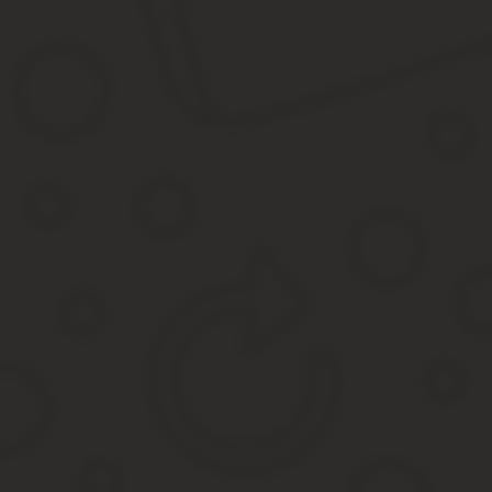
Поскольку непосредственно в самом АПК РФ дела об оспаривани
закон об оценочной деятельности. Но в его новой редакции ар
Таким образом, после внесенных изменений не осталось норм, 
арбитражная практика.
С момента вступления изменений в силу суды перестали принима
неподведомственности спора арбитражным судам.
Составление заявления о пересмотре кадастровой 
За последние несколько лет проблема завышения кадастровой оц
половины оцененных объектов недвижимости при участии Росрее