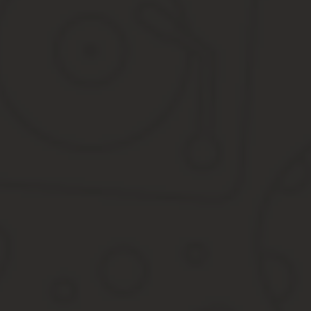
если он физическое лицо, то Ф. И. О., текущий адрес (где
если он юридическое лицо, то наименование (полностью)
контактный телефон, рабочую электронную почту;
сведения отдельно о правообладателе (это если автор сам
просьба об обжаловании текущей оценки;
основания – почему автор считает данную стоимость неп
кадастровый номер указанного объекта недвижимости (квар
адрес местоположения данной собственности;
придерживаться нейтрального, делового стиля, без допуск
без помарок, исправлений, зачеркиваний.
Допускается рукописный текст, но лучше напечатать, чтобы из-з
Что необходимо приложить к заявлению
Конечно, без сопутствующих документов любое, даже идеально 
заявление о пересмотре;
документация основная на недвижимость (это свидетельст
справка ЕГРН, где будет стоимость объекта после оконча
отчет касается рыночной стоимости данной недвижимости;
паспорт гражданина.