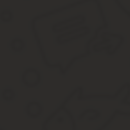
Список подачи документов стандартный.
Сроки оспаривания кадастровой стоимости
Как правило, обращение, если принято, рассматривается месяц
уведомлять заранее. Его присутствие там необязательно.
Рассмотрев заявление, комиссия либо пересмотрит кадастровую 
(удовлетворит требование) стоимость.
Судебные дела имеют другие сроки. Здесь зависит скорее от сл
Включая отписку комиссии.
Разъяснение сложных моментов
Какие требования заинтересованное лицо вправе выдвигать суд
Виды требований:
Установить для текущей недвижимости цену, одинаковую 
Пересмотреть имеющуюся кадастровую цену, так как были
Опротестовать (полностью или же частично) решение пров
постановление опять не удовлетворило гражданина.