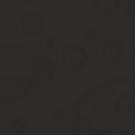
приходится оплачивать значительно больше, что приводит к не
В настоящее время у собственников появилась возможность обж
недвижимости.
В данной статье мы ответим на следующие вопросы: какие зако
пересмотре государственной стоимости недвижимости? каковы 
Что такое, для чего нужна
Кадастровая стоимость недвижимости —
величина, которую, в
Принципы оценки определяют соответствующие законодательны
Необходимость определения кадастровой стоимости недвижимого
Разница методов оценки недвижимости привела к тому, что кадас
деланию оспорить величину, установленную на государственном
О законодательных нормах, на основании которых может быть п
Законодательная база
Приняв решение об обжаловании кадастровой стоимости 
постановлениями: