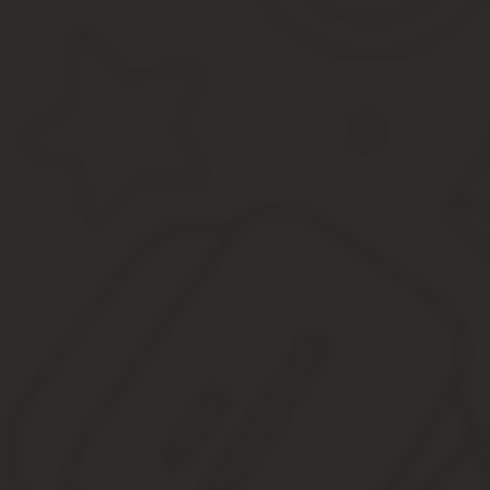
Искали компанию,где бы качественно оказали услугу реги
консультации было понятно, что ребята профессионалы. В
быстро благодаря опыту и навыкам специалистов. Профе
Подружился я с компанией «Цезарь Консалтинг», регистри
просто здорово! Сейчас у меня уже несколько магазинов, 
Решают многие проблемы по налогам. Спасибо, ребята!
Ксения здравствуйте. Скажите пожалуйста как мне общатьс
отжимает то что положено по закону. Спасает своих товар
Составление заявления о пересмотре к
Последнее время (6-8 лет) даваемая специалистами государст
примерную кадастровую стоимость.
Это вынуждает собственников выплачивать повышенные налоги. 
недвижимости.
Как составляется стандартное заявление о пересмотре кадастро
Нормативная база