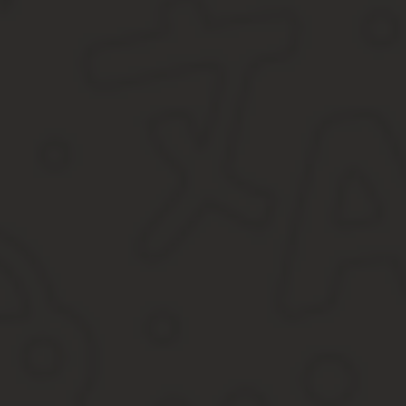
После новшеств закона, произошли изменения, в результате кот
результаты кадастровой стоимости можно в суде, но не конкрет
Новая формулировка закона многим юристам показалась двусмыс
и арбитражный суд), так и вполне конкретным – обозначать тол
В то же время новый закон внес изменения еще и в
стоимости.
Некоторые суды даже разместили на своем сайте официальную 
Кроме того, по некоторым сведениям недавно всем арбитражным
кадастровой стоимости земли вынесены за рамки дел арбитражн
Исключительная подведомственность
Можно предположить, что через норму о подсудности законода
стоимости судам общей юрисдикции (независимо от того, оценк
предпринимательской деятельности).
Судебная подведомственность дел об оспаривании кадаст
Суд города федерального значения (например, в Московск
Областной суд (Московский областной суд).