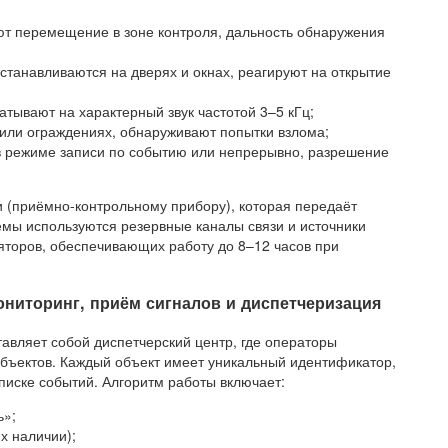
т перемещение в зоне контроля, дальность обнаружения
станавливаются на дверях и окнах, реагируют на открытие
атывают на характерный звук частотой 3–5 кГц;
 или ограждениях, обнаруживают попытки взлома;
в режиме записи по событию или непрерывно, разрешение
и (приёмно-контрольному прибору), которая передаёт
емы используются резервные каналы связи и источники
яторов, обеспечивающих работу до 8–12 часов при
ниторинг, приём сигналов и диспетчеризация
авляет собой диспетчерский центр, где операторы
бъектов. Каждый объект имеет уникальный идентификатор,
писке событий. Алгоритм работы включает:
ь»;
х наличии);