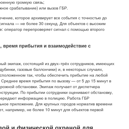
роенную громкую связь;
жное срабатывание) или вызов ГБР.
ение, которое архивирует все события с точностью до
игнала — не более 30 секунд. Для объектов с высоким
е: оператор перепроверяет сигнал с помощью второго
а, время прибытия и взаимодействие с
ный экипаж, состоящий из двух–трёх сотрудников, имеющих
дубинки, газовые баллончики) и, в некоторых случаях,
асположенном так, чтобы обеспечить прибытие на любой
 Среднее время прибытия по вызову — от 5 до 15 минут в
дорожной обстановки. Экипаж получает от диспетчера
нструкции. По прибытии сотрудники оценивают обстановку,
 передают информацию в полицию. Работа ГБР
ьное приложение. Для крупных городов норматив времени
ет, например, не более 10 минут для объектов первой
вой и физической охраной для