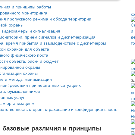
зличия и принципы работы
ированного мониторинга
к
ния пропускного режима и обхода территории
овой охраны
, видеокамеры и сигнализация
мониторинг, приём сигналов и диспетчеризация
ра, время прибытия и взаимодействие с диспетчером
кой охраной для объекта
чного физического поста
сти объекта, риски и бюджет
инированной охраны
к
организации охраны
ие и методы минимизации
З
ания: действия при нештатных ситуациях
ие злоумышленников
ранных услуг
т
ным организациям
тветственность сторон, страхование и конфиденциальность
Н
: базовые различия и принципы
с