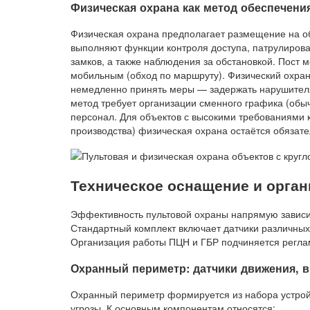
Физическая охрана как метод обеспечени
Физическая охрана предполагает размещение на об
выполняют функции контроля доступа, патрулирова
замков, а также наблюдения за обстановкой. Пост 
мобильным (обход по маршруту). Физический охран
немедленно принять меры — задержать нарушителя,
метод требует организации сменного графика (обыч
персонал. Для объектов с высокими требованиями 
производства) физическая охрана остаётся обязат
Техническое оснащение и орган
Эффективность пультовой охраны напрямую зависит
Стандартный комплект включает датчики различных 
Организация работы ПЦН и ГБР подчиняется регл
Охранный периметр: датчики движения, 
Охранный периметр формируется из набора устройс
угрозы. К основным компонентам относятся: