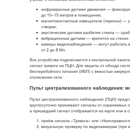
инфракрасные датчики движения — фиксирую
до 10–15 метров в помещении;
магнитоконтактные извещатели (герконы) — у
створки;
акустические датчики разбития стекла — сраб
вибрационные датчики — крепятся на стенах
камеры видеонаблюдения — могут работать 
от 2 до 8 Мп.
Все устройства подключаются к контрольной панел
сигнал тревоги на ПЦН. Для защиты от обхода сист
бесперебойного питания (ИБП) с ёмкостью аккумул
отключении сети.
Пульт централизованного наблюдения: мо
Пульт централизованного наблюдения (ПЦН) предст
круглосуточно принимают сигналы от охраняемых о
а пришедший сигнал отображается на карте или в с
приём сигнала «Тревога» или «Неисправност
визуальную проверку по видеокамерам (при и