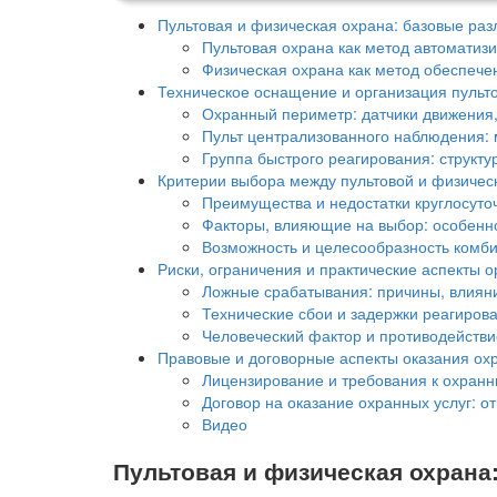
Пультовая и физическая охрана: базовые ра
Пультовая охрана как метод автоматиз
Физическая охрана как метод обеспече
Техническое оснащение и организация пульт
Охранный периметр: датчики движения
Пульт централизованного наблюдения: 
Группа быстрого реагирования: структу
Критерии выбора между пультовой и физичес
Преимущества и недостатки круглосуто
Факторы, влияющие на выбор: особенно
Возможность и целесообразность комб
Риски, ограничения и практические аспекты 
Ложные срабатывания: причины, влиян
Технические сбои и задержки реагиров
Человеческий фактор и противодейств
Правовые и договорные аспекты оказания ох
Лицензирование и требования к охран
Договор на оказание охранных услуг: о
Видео
Пультовая и физическая охрана