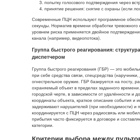
попытку голосового подтверждения через вст
принятие решения: снятие с охраны (если ло
Современные ПЦН используют программное обеспеч
секунды. Норматив времени обработки тревожного с
уровнем риска применяется двойное подтверждени
канала (например, видеопотока).
Группа быстрого реагирования: структур
диспетчером
Группа быстрого реагирования (ГБР) — это мобиль
при себе средства связи, спецсредства (наручники, 
огнестрельное оружие. ГБР базируется на посту, р
охраняемый объект в пределах заданного времени.
городской черте, в зависимости от удалённости и 
координаты объекта, краткое описание события и и
задерживают нарушителей (при необходимости) и
координируется с ПЦН через радиосвязь или мобил
прибытия часто фиксируется в договоре и составля
категории.
Критерии выбора между пульто