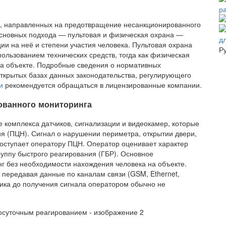
р
р, направленных на предотвращение несанкционированного
основных подхода — пультовая и физическая охрана —
д
ии на неё и степени участия человека. Пультовая охрана
Р
ользованием технических средств, тогда как физическая
на объекте. Подробные сведения о нормативных
открытых базах данных законодательства, регулирующего
и
рекомендуется обращаться в лицензированные компании.
ованного мониторинга
е комплекса датчиков, сигнализации и видеокамер, которые
я (ПЦН). Сигнал о нарушении периметра, открытии двери,
поступает оператору ПЦН. Оператор оценивает характер
руппу быстрого реагирования (ГБР). Основное
г без необходимости нахождения человека на объекте.
 передавая данные по каналам связи (GSM, Ethernet,
ика до получения сигнала оператором обычно не