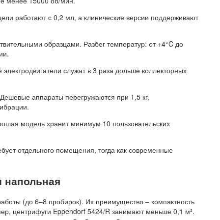
не менее 15000 об/мин.
ли работают с 0,2 мл, а клинические версии поддерживают
твительными образцами. Разбег температур: от +4°C до
ии.
 электродвигатели служат в 3 раза дольше коллекторных
 Дешевые аппараты перегружаются при 1,5 кг,
вибрации.
ошая модель хранит минимум 10 пользовательских
ебует отдельного помещения, тогда как современные
и напольная
боты (до 6–8 пробирок). Их преимущество – компактность
ер, центрифуги Eppendorf 5424/R занимают меньше 0,1 м².