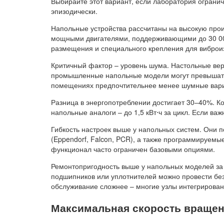
Выбирайте этот вариант, если лаборатория ограни
эпизодически.
Напольные устройства рассчитаны на высокую прои
мощными двигателями, поддерживающими до 30 00
размещения и специального крепления для виброизо
Критичный фактор – уровень шума. Настольные верс
промышленные напольные модели могут превышать
помещениях предпочтительнее менее шумные вар
Разница в энергопотреблении достигает 30–40%. Ком
напольные аналоги – до 1,5 кВт⋅ч за цикл. Если ва
Гибкость настроек выше у напольных систем. Они 
(Eppendorf, Falcon, PCR), а также программируем
функционал часто ограничен базовыми опциями.
Ремонтопригодность выше у напольных моделей за 
подшипников или уплотнителей можно провести без
обслуживание сложнее – многие узлы интегрирован
Максимальная скорость вращени