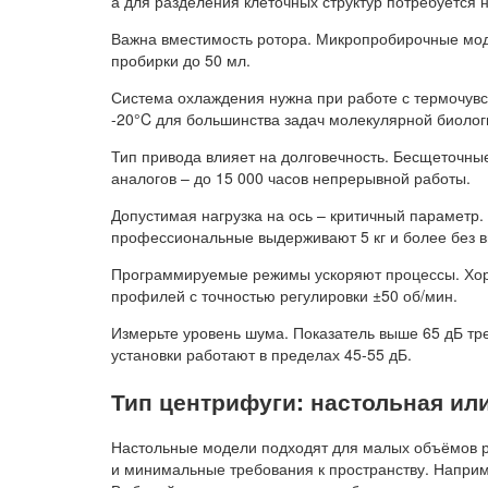
а для разделения клеточных структур потребуется 
Важна вместимость ротора. Микропробирочные моде
пробирки до 50 мл.
Система охлаждения нужна при работе с термочувс
-20°C для большинства задач молекулярной биолог
Тип привода влияет на долговечность. Бесщеточные
аналогов – до 15 000 часов непрерывной работы.
Допустимая нагрузка на ось – критичный параметр.
профессиональные выдерживают 5 кг и более без 
Программируемые режимы ускоряют процессы. Хор
профилей с точностью регулировки ±50 об/мин.
Измерьте уровень шума. Показатель выше 65 дБ тр
установки работают в пределах 45-55 дБ.
Тип центрифуги: настольная ил
Настольные модели подходят для малых объёмов ра
и минимальные требования к пространству. Наприм