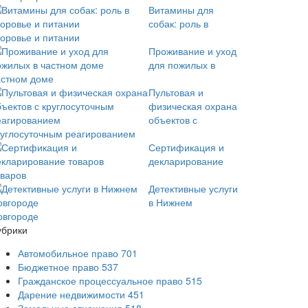
Витамины для
собак: роль в
доровье и питании
Проживание и уход
для пожилых в
астном доме
Пультовая и
физическая охрана
объектов с
руглосуточным реагированием
Сертификация и
декларирование
оваров
Детективные услуги
в Нижнем
овгороде
убрики
Автомобильное право
701
Бюджетное право
537
Гражданское процессуальное право
515
Дарение недвижимости
451