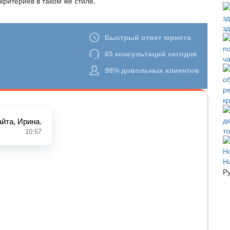
ритериев в таком же стиле.
з
ч
к
т
Н
Р