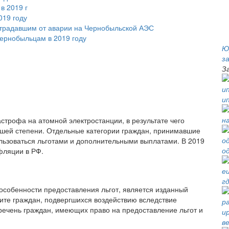
в 2019 г
019 году
страдавшим от аварии на Чернобыльской АЭС
ернобыльцам в 2019 году
Ю
з
З
и
астрофа на атомной электростанции, в результате чего
ьшей степени. Отдельные категории граждан, принимавшие
ользоваться льготами и дополнительными выплатами. В 2019
о
фляции в РФ.
г
собенности предоставления льгот, является изданный
ите граждан, подвергшихся воздействию вследствие
речень граждан, имеющих право на предоставление льгот и
в