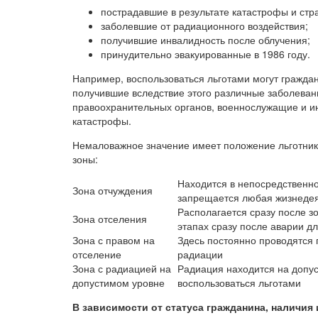
пострадавшие в результате катастрофы и ст
заболевшие от радиационного воздействия;
получившие инвалидность после облучения;
принудительно эвакуированные в 1986 году.
Например, воспользоваться льготами могут гражда
получившие вследствие этого различные заболеван
правоохранительных органов, военнослужащие и и
катастрофы.
Немаловажное значение имеет положение льготника
зоны:
Находится в непосредственной
Зона отчуждения
запрещается любая жизнедея
Располагается сразу после з
Зона отселения
этапах сразу после аварии д
Зона с правом на
Здесь постоянно проводятся
отселение
радиации
Зона с радиацией на
Радиация находится на допу
допустимом уровне
воспользоваться льготами
В зависимости от статуса гражданина, наличия