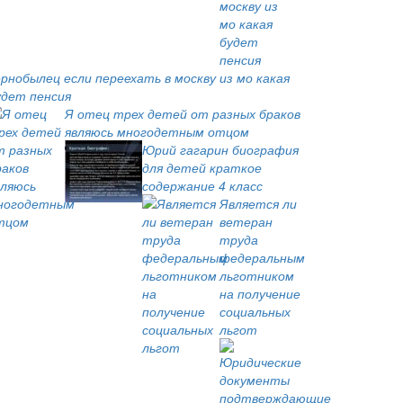
ернобылец если переехать в москву из мо какая
удет пенсия
Я отец трех детей от разных браков
являюсь многодетным отцом
Юрий гагарин биография
для детей краткое
содержание 4 класс
Является ли
ветеран
труда
федеральным
льготником
на получение
социальных
льгот